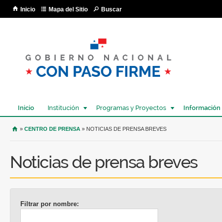
Pa
Inicio
Mapa del Sitio
Buscar
co
pri
Inicio
Institución
Programas y Proyectos
Información
USTED SE ENCUENTRA AQUÍ
»
CENTRO DE PRENSA
» NOTICIAS DE PRENSA BREVES
Noticias de prensa breves
Filtrar por nombre: