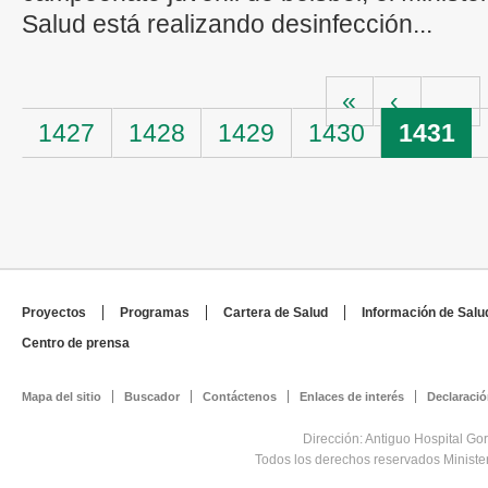
Salud está realizando desinfección...
Páginas
«
‹
…
1427
1428
1429
1430
1431
Proyectos
Programas
Cartera de Salud
Información de Salu
Centro de prensa
Mapa del sitio
Buscador
Contáctenos
Enlaces de interés
Declaració
Dirección: Antiguo Hospital Go
Todos los derechos reservados Minist