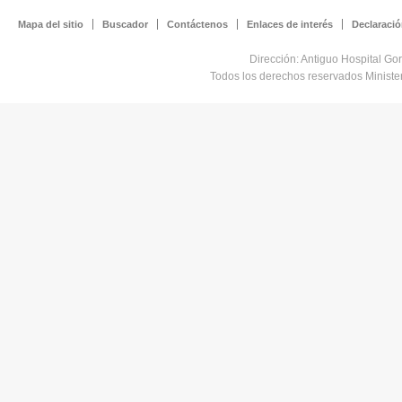
Evaluar a nivel nacional, l
Mapa del sitio
Buscador
Contáctenos
Enlaces de interés
Declaració
Promover y vigilar el cumpl
leyes vigentes para la pobla
Dirección: Antiguo Hospital Go
Todos los derechos reservados Minist
Participar con todas las e
Social para la Integración 
Participar, conjuntamente co
programación de las activida
discapacidad.
Elaborar los requerimientos 
para los Centros de Rehabili
Participar, con funcionarios
la Población y al Ambiente,
de Salud.
Normar y adecuar periódicam
información sobre la poblaci