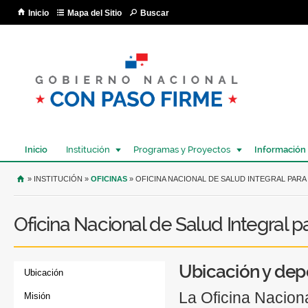
Pa
Inicio
Mapa del Sitio
Buscar
co
pri
Inicio
Institución
Programas y Proyectos
Información
USTED SE ENCUENTRA AQUÍ
» INSTITUCIÓN »
OFICINAS
» OFICINA NACIONAL DE SALUD INTEGRAL PARA
Oficina Nacional de Salud Integral 
Ubicación y dep
Ubicación
La Oficina Naciona
Misión