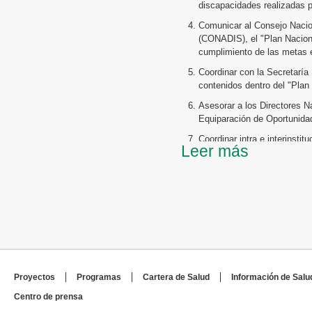
discapacidades realizadas po
Comunicar al Consejo Nacion
(CONADIS), el "Plan Naciona
cumplimiento de las metas 
Coordinar con la Secretaría
contenidos dentro del "Plan
Asesorar a los Directores N
Equiparación de Oportunidad
Coordinar intra e interinstit
Leer más
promoción, provisión, atenc
Elaborar diagnósticos sobre 
Coordinar con los Organismo
través del Departamento de
para la población vulnerable
Coordinar con las Oficinas 
desarrollo de programas y pr
Evaluar periódicamente con 
Proyectos
Programas
Cartera de Salud
Información de Salu
integrales en el primer nivel
Centro de prensa
población con discapacidad