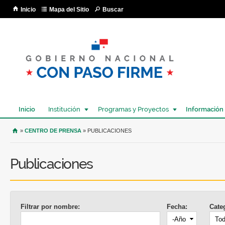
Pa
Inicio
Mapa del Sitio
Buscar
co
pri
Inicio
Institución
Programas y Proyectos
Información
USTED SE ENCUENTRA AQUÍ
»
CENTRO DE PRENSA
» PUBLICACIONES
Publicaciones
Filtrar por nombre:
Fecha:
Cate
Año