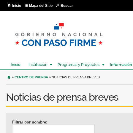
Pa
Inicio
Mapa del Sitio
Buscar
co
pri
Inicio
Institución
Programas y Proyectos
Información
USTED SE ENCUENTRA AQUÍ
»
CENTRO DE PRENSA
» NOTICIAS DE PRENSA BREVES
Noticias de prensa breves
Filtrar por nombre: