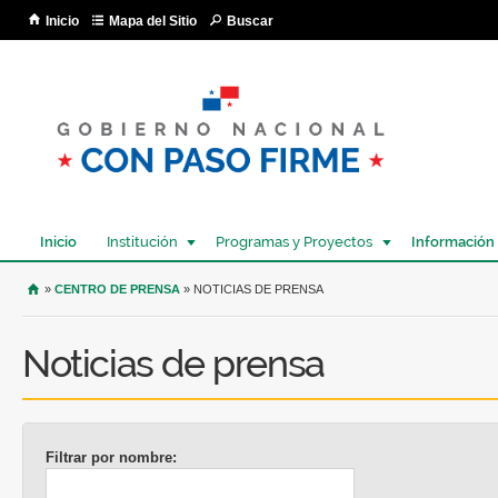
Pa
Inicio
Mapa del Sitio
Buscar
co
pri
Inicio
Institución
Programas y Proyectos
Información
USTED SE ENCUENTRA AQUÍ
»
CENTRO DE PRENSA
» NOTICIAS DE PRENSA
Noticias de prensa
Filtrar por nombre: