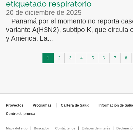
etiquetado respiratorio
20 de diciembre de 2025
Panamá por el momento no reporta caso
variante A(H3N2), subtipo K, que circula
y América. La...
Páginas
1
2
3
4
5
6
7
8
Proyectos
Programas
Cartera de Salud
Información de Salu
Centro de prensa
Mapa del sitio
Buscador
Contáctenos
Enlaces de interés
Declaració