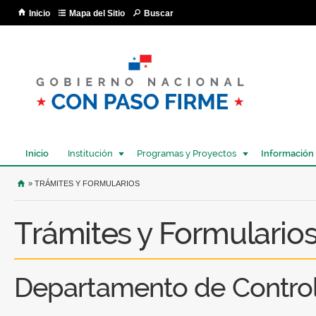
Pa
Inicio
Mapa del Sitio
Buscar
co
pri
Inicio
Institución
Programas y Proyectos
Información
USTED SE ENCUENTRA AQUÍ
» TRÁMITES Y FORMULARIOS
Trámites y Formulario
Departamento de Control