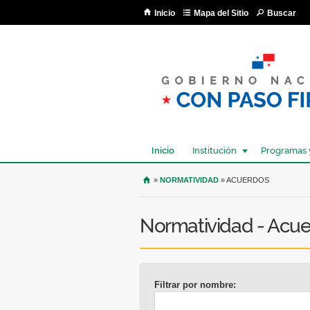
Inicio
Mapa del Sitio
Buscar
Inicio
Institución
Programas 
USTED SE ENCUENTRA AQU
»
NORMATIVIDAD
» ACUERDOS
Normatividad - Acu
Filtrar por nombre: