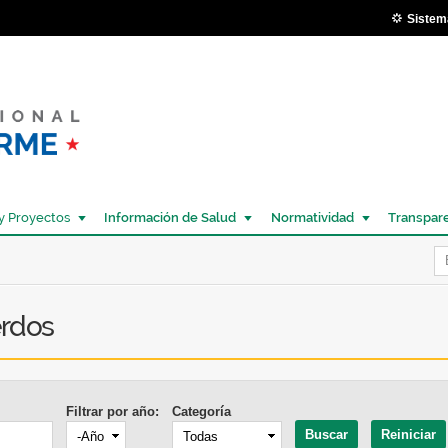
Pasar al
Sistem
contenido
principal
y Proyectos
Información de Salud
Normatividad
Transpar
Í
erdos
Filtrar por año:
Categoría
Año