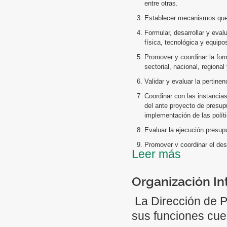
entre otras.
Establecer mecanismos que as
Formular, desarrollar y eval
física, tecnológica y equipo
Promover y coordinar la form
sectorial, nacional, regiona
Validar y evaluar la pertinen
Coordinar con las instancias
del ante proyecto de presup
implementación de las políti
Evaluar la ejecución presup
Promover y coordinar el de
Leer más
programas y proyectos de sa
Desarrollar el Sistema de I
Organización In
información que faciliten el
gestión, financiación de los 
uso de las tecnologías.
La Dirección de Pl
Establecer los Registros Na
sus funciones cuen
nivel nacional.