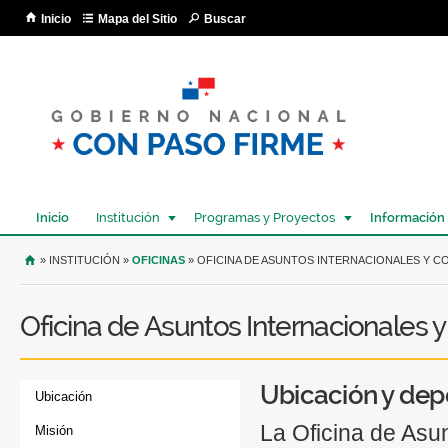
Pa
Inicio
Mapa del Sitio
Buscar
co
pri
Inicio
Institución
Programas y Proyectos
Información
USTED SE ENCUENTRA AQUÍ
» INSTITUCIÓN »
OFICINAS
» OFICINA DE ASUNTOS INTERNACIONALES Y 
Oficina de Asuntos Internacionales 
Ubicación y dep
Ubicación
La Oficina de Asu
Misión