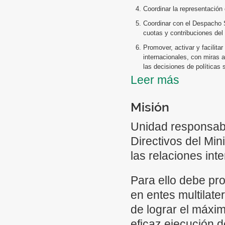
Coordinar la representación 
Coordinar con el Despacho S
cuotas y contribuciones del
Promover, activar y facilitar
internacionales, con miras a
las decisiones de políticas 
Leer más
Dar seguimiento a programas 
de conformidad con los line
en el Plan Nacional de Desar
Misión
Mantener una Cartera de Pro
Unidad responsabl
fuente complementaria al pr
Directivos del Min
Coordinar con el Ministerio
cooperación técnica interna
las relaciones int
Dar seguimiento de la ejecu
Para ello debe prom
Dar seguimiento a los plane
humanos en el exterior, en as
en entes multilate
Coordinar la capacitación y
de lograr el máxim
cursos y becas internaciona
eficaz ejecución d