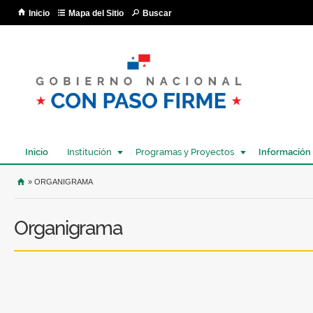
Pa
Inicio
Mapa del Sitio
Buscar
co
pri
Inicio
Institución
Programas y Proyectos
Información
USTED SE ENCUENTRA AQUÍ
» ORGANIGRAMA
Organigrama