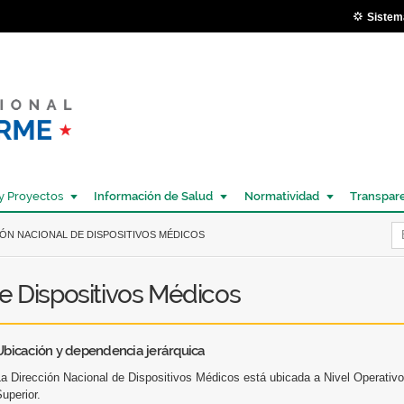
Pasar al
Sistem
contenido
principal
y Proyectos
Información de Salud
Normatividad
Transpar
Í
IÓN NACIONAL DE DISPOSITIVOS MÉDICOS
e Dispositivos Médicos
Ubicación y dependencia jerárquica
La Dirección Nacional de Dispositivos Médicos está ubicada a Nivel Operati
uperior.