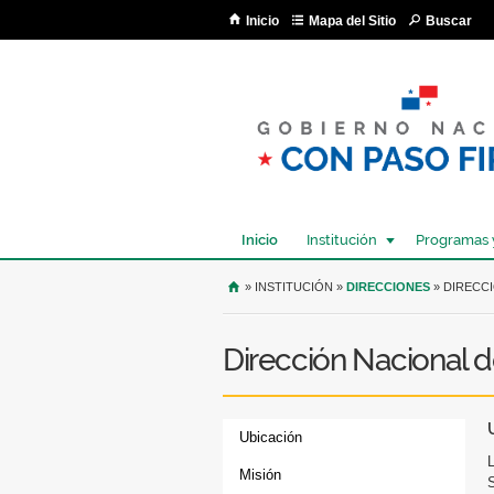
Inicio
Mapa del Sitio
Buscar
Inicio
Institución
Programas 
USTED SE ENCUENTRA AQU
» INSTITUCIÓN »
DIRECCIONES
» DIRECC
Dirección Nacional d
Ubicación
Misión
S