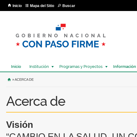
Pa
Inicio
Mapa del Sitio
Buscar
co
pri
Inicio
Institución
Programas y Proyectos
Información
USTED SE ENCUENTRA AQUÍ
» ACERCA DE
Acerca de
Visión
“CAMBIO EN LA SALUD, UN 