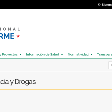
Pasar al
Sistem
contenido
principal
y Proyectos
Información de Salud
Normatividad
Transpar
Í
ia y Drogas