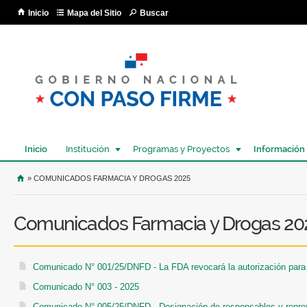
Pa
Inicio
Mapa del Sitio
Buscar
co
pri
Inicio
Institución
Programas y Proyectos
Información
USTED SE ENCUENTRA AQUÍ
» COMUNICADOS FARMACIA Y DROGAS 2025
Comunicados Farmacia y Drogas 20
Comunicado N° 001/25/DNFD - La FDA revocará la autorización para e
Comunicado N° 003 - 2025
Comunicado N° 005/25/DNFD - Designación de responsables y represen