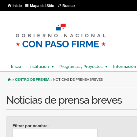
Pa
Inicio
Mapa del Sitio
Buscar
co
pri
Inicio
Institución
Programas y Proyectos
Información
USTED SE ENCUENTRA AQUÍ
»
CENTRO DE PRENSA
» NOTICIAS DE PRENSA BREVES
Noticias de prensa breves
Filtrar por nombre: