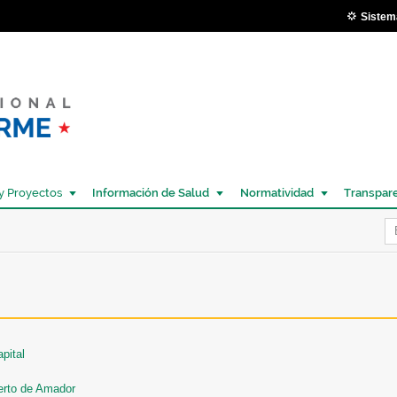
Pasar al
Sistem
contenido
principal
y Proyectos
Información de Salud
Normatividad
Transpar
Í
pital
erto de Amador