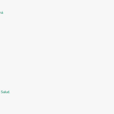
má
 Salud.