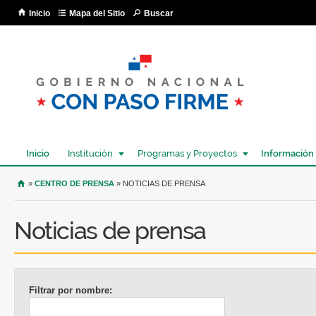
Pa
Inicio
Mapa del Sitio
Buscar
co
pri
Inicio
Institución
Programas y Proyectos
Información
USTED SE ENCUENTRA AQUÍ
»
CENTRO DE PRENSA
» NOTICIAS DE PRENSA
Noticias de prensa
Filtrar por nombre: