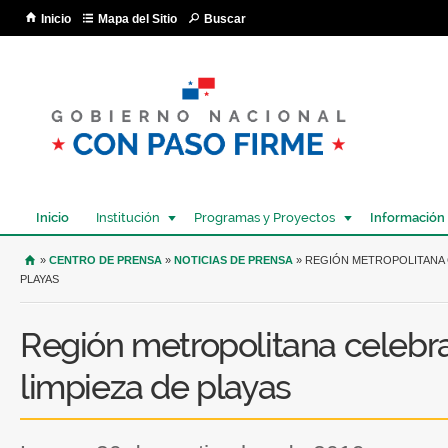
Pa
Inicio
Mapa del Sitio
Buscar
co
pri
Inicio
Institución
Programas y Proyectos
Información
USTED SE ENCUENTRA AQUÍ
»
CENTRO DE PRENSA
»
NOTICIAS DE PRENSA
» REGIÓN METROPOLITANA 
PLAYAS
Región metropolitana celebra
limpieza de playas