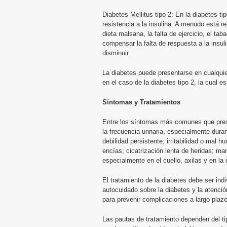
Diabetes Mellitus tipo 2: En la diabetes ti
resistencia a la insulina. A menudo está r
dieta malsana, la falta de ejercicio, el ta
compensar la falta de respuesta a la insul
disminuir.
La diabetes puede presentarse en cualqui
en el caso de la diabetes tipo 2, la cual 
Síntomas y Tratamientos
Entre los síntomas más comunes que pres
la frecuencia urinaria, especialmente dura
debilidad persistente; irritabilidad o mal h
encías; cicatrización lenta de heridas; ma
especialmente en el cuello, axilas y en la 
El tratamiento de la diabetes debe ser ind
autocuidado sobre la diabetes y la atenci
para prevenir complicaciones a largo plazo
Las pautas de tratamiento dependen del tip