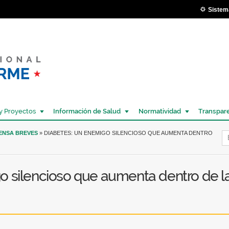
Pasar al
Sistem
contenido
principal
y Proyectos
Información de Salud
Normatividad
Transpar
Í
RENSA BREVES
» DIABETES: UN ENEMIGO SILENCIOSO QUE AUMENTA DENTRO
o silencioso que aumenta dentro de l