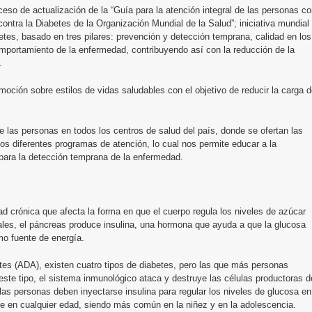
oceso de actualización de la “Guía para la atención integral de las personas c
contra la Diabetes de la Organización Mundial de la Salud”; iniciativa mundial
betes, basado en tres pilares: prevención y detección temprana, calidad en los
omportamiento de la enfermedad, contribuyendo así con la reducción de la
.
oción sobre estilos de vidas saludables con el objetivo de reducir la carga 
e las personas en todos los centros de salud del país, donde se ofertan las
los diferentes programas de atención, lo cual nos permite educar a la
 para la detección temprana de la enfermedad.
 crónica que afecta la forma en que el cuerpo regula los niveles de azúcar
ales, el páncreas produce insulina, una hormona que ayuda a que la glucosa
omo fuente de energía.
es (ADA), existen cuatro tipos de diabetes, pero las que más personas
este tipo, el sistema inmunológico ataca y destruye las células productoras d
las personas deben inyectarse insulina para regular los niveles de glucosa en
e en cualquier edad, siendo más común en la niñez y en la adolescencia.