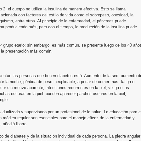
po 2, el cuerpo no utiliza la insulina de manera efectiva. Esto se llama
elacionada con factores del estilo de vida como el sobrepeso, obesidad, la
baquismo, entre otros. Al principio de la enfermedad, el páncreas puede
ina produciendo más, pero con el tiempo, la producción de la insulina puede
er grupo etario; sin embargo, es más común, se presente luego de los 40 año
es la presentación más común.
entan las personas que tienen diabetes está: Aumento de la sed; aumento d
nte la noche; pérdida de peso inexplicable, a pesar de comer más; fatiga o
umor sin motivo aparente; infecciones recurrentes en la piel, vejiga o las
nchas oscuras en la piel: pueden aparecer parches oscuros en la piel,
ingle.
ividualizado y supervisado por un profesional de la salud. La educación para e
ón médica regular son esenciales para el manejo eficaz de la enfermedad y
, añadió Ibarra.
o de diabetes y de la situación individual de cada persona. La piedra angular