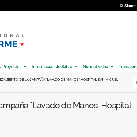
Pasar al
Sistem
contenido
principal
y Proyectos
Información de Salud
Normatividad
Transpar
Í
NZAMIENTO DE LA CAMPAÑA "LAVADO DE MANOS" HOSPITAL SAN MIGUEL
campaña "Lavado de Manos" Hospital