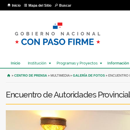
Pa
Inicio
Mapa del Sitio
Buscar
co
pri
Inicio
Institución
Programas y Proyectos
Información
USTED SE ENCUENTRA AQUÍ
»
CENTRO DE PRENSA
» MULTIMEDIA »
GALERÍA DE FOTOS
» ENCUENTRO 
Encuentro de Autoridades Provincia