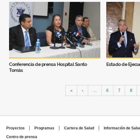
Conferencia de prensa Hospital Santo
Estado de Ejecu
Tomás
Páginas
«
‹
…
6
7
8
Proyectos
Programas
Cartera de Salud
Información de Salu
Centro de prensa