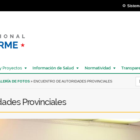
Pasar al
Sistem
contenido
principal
y Proyectos
Información de Salud
Normatividad
Transpar
Í
LERÍA DE FOTOS
» ENCUENTRO DE AUTORIDADES PROVINCIALES
dades Provinciales