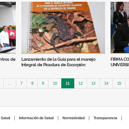
entros de
Lanzamiento de la Guía para el manejo
FIRMA CO
Integral de Picadura de Escorpión
UNIVERS
…
7
8
9
10
11
12
13
14
15
 Salud
Información de Salud
Normatividad
Transparencia