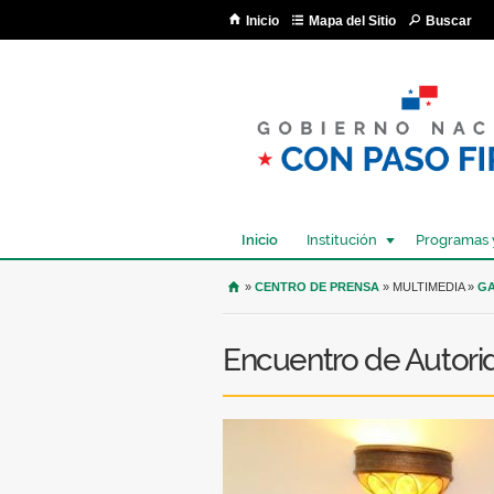
Inicio
Mapa del Sitio
Buscar
Inicio
Institución
Programas 
USTED SE ENCUENTRA AQU
»
CENTRO DE PRENSA
» MULTIMEDIA »
GA
Encuentro de Autori