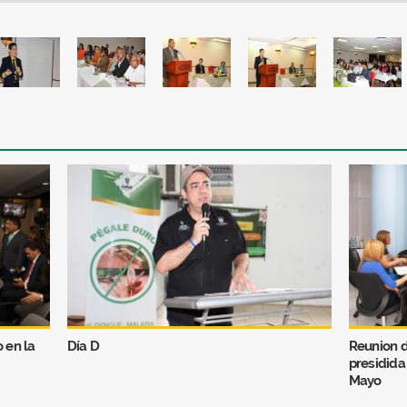
 en la
Día D
Reunion d
presidida
Mayo