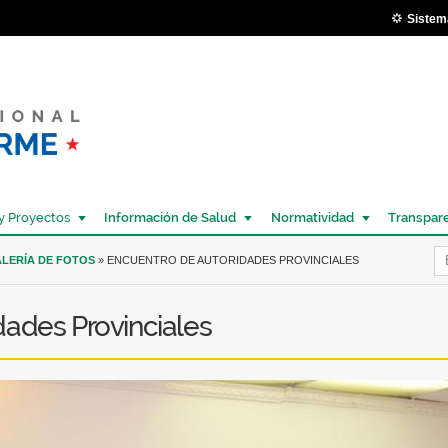
Pasar al
Sistem
contenido
principal
y Proyectos
Información de Salud
Normatividad
Transpar
Í
LERÍA DE FOTOS
» ENCUENTRO DE AUTORIDADES PROVINCIALES
dades Provinciales