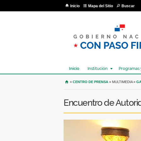
Inicio
Mapa del Sitio
Buscar
Inicio
Institución
Programas 
USTED SE ENCUENTRA AQU
»
CENTRO DE PRENSA
» MULTIMEDIA »
GA
Encuentro de Autori