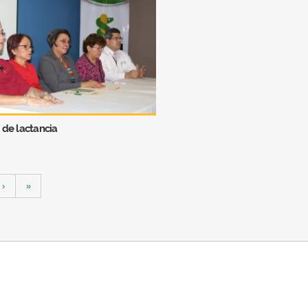
de lactancia
›
»