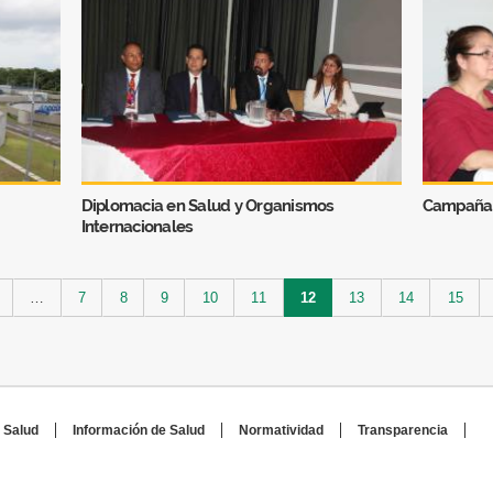
Diplomacia en Salud y Organismos
Campaña 
Internacionales
…
7
8
9
10
11
12
13
14
15
 Salud
Información de Salud
Normatividad
Transparencia