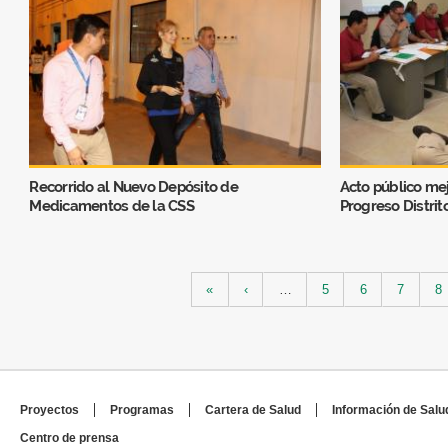
Recorrido al Nuevo Depósito de
Acto público mej
Medicamentos de la CSS
Progreso Distrit
Páginas
«
‹
…
5
6
7
8
Proyectos
Programas
Cartera de Salud
Información de Salu
Centro de prensa