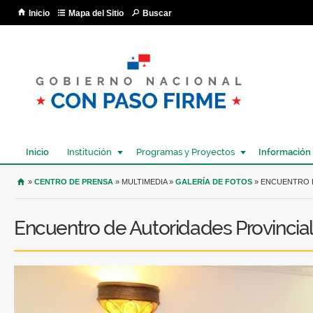
Pa
Inicio
Mapa del Sitio
Buscar
co
pri
Inicio
Institución
Programas y Proyectos
Información
USTED SE ENCUENTRA AQUÍ
»
CENTRO DE PRENSA
» MULTIMEDIA »
GALERÍA DE FOTOS
» ENCUENTRO 
Encuentro de Autoridades Provincia