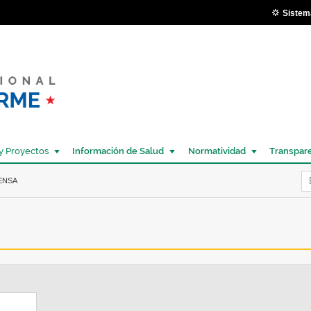
Pasar al
Sistem
contenido
principal
y Proyectos
Información de Salud
Normatividad
Transpar
Í
ENSA