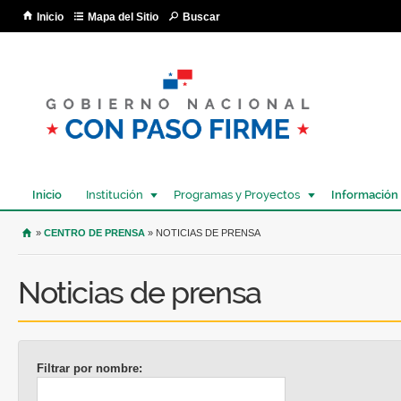
Pa
Inicio
Mapa del Sitio
Buscar
co
pri
Inicio
Institución
Programas y Proyectos
Información
USTED SE ENCUENTRA AQUÍ
»
CENTRO DE PRENSA
» NOTICIAS DE PRENSA
Noticias de prensa
Filtrar por nombre: