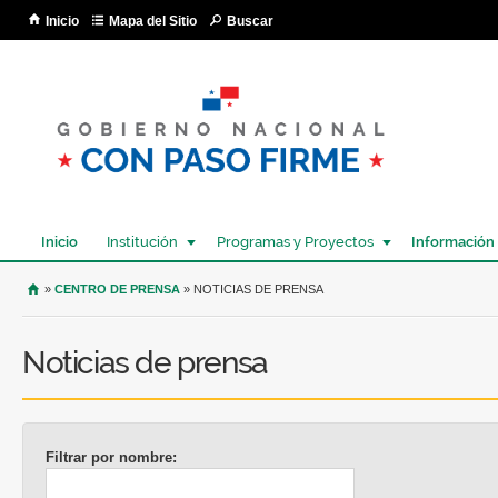
Pa
Inicio
Mapa del Sitio
Buscar
co
pri
Inicio
Institución
Programas y Proyectos
Información
USTED SE ENCUENTRA AQUÍ
»
CENTRO DE PRENSA
» NOTICIAS DE PRENSA
Noticias de prensa
Filtrar por nombre: