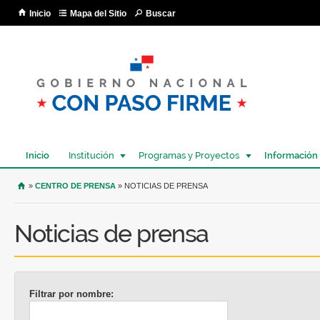
Pa
Inicio
Mapa del Sitio
Buscar
co
pri
Inicio
Institución
Programas y Proyectos
Información
USTED SE ENCUENTRA AQUÍ
»
CENTRO DE PRENSA
» NOTICIAS DE PRENSA
Noticias de prensa
Filtrar por nombre: