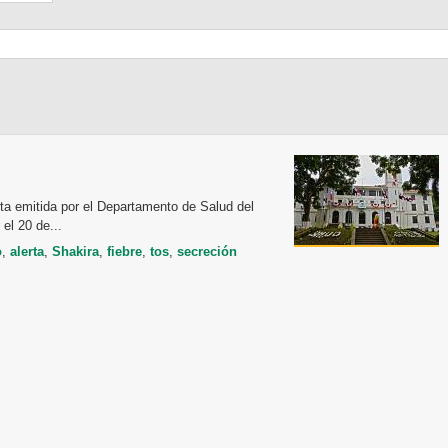
erta emitida por el Departamento de Salud del
el 20 de...
o
,
alerta
,
Shakira
,
fiebre
,
tos
,
secreción