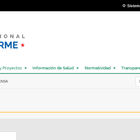
Pasar al
Sistem
contenido
principal
y Proyectos
Información de Salud
Normatividad
Transpar
Í
ENSA