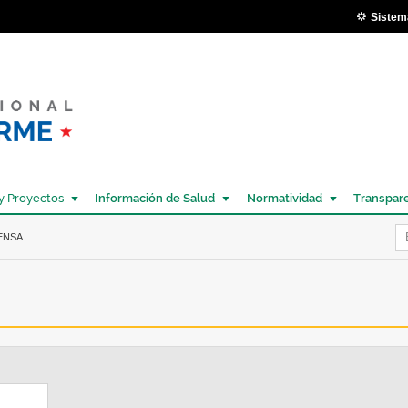
Pasar al
Sistem
contenido
principal
y Proyectos
Información de Salud
Normatividad
Transpar
Í
ENSA