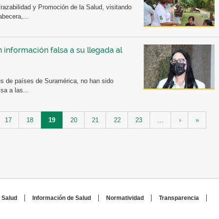
azabilidad y Promoción de la Salud, visitando
abecera,...
información falsa a su llegada al
s de países de Suramérica, no han sido
sa a las...
17
18
19
20
21
22
23
…
›
»
 Salud
Información de Salud
Normatividad
Transparencia