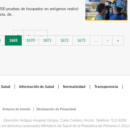
 200 pruebas de hisopados en antígenos realizó
sta, de...
«
‹
…
8
1669
1670
1671
1672
1673
…
›
»
 Salud
Información de Salud
Normatividad
Transparencia
Enlaces de interés
Declaración de Privacidad
Dirección: Antiguo Hospital Gorgas, Calle Culebra, Ancón. Teléfono: 512-9200
 los derechos reservados Ministerio de Salud de la República de Panamá © 2012