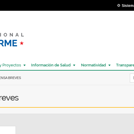
Pasar al
Sistem
contenido
principal
y Proyectos
Información de Salud
Normatividad
Transpar
Í
ENSA BREVES
breves