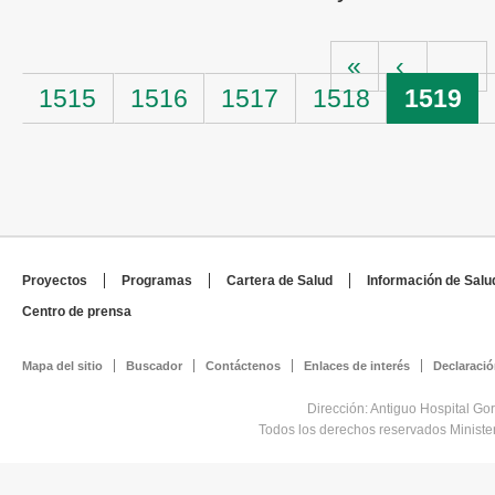
Páginas
«
‹
…
1515
1516
1517
1518
1519
Proyectos
Programas
Cartera de Salud
Información de Salu
Centro de prensa
Mapa del sitio
Buscador
Contáctenos
Enlaces de interés
Declaració
Dirección: Antiguo Hospital Go
Todos los derechos reservados Minist