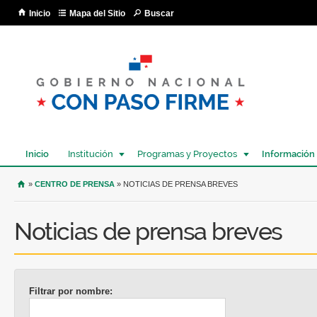
Pa
Inicio
Mapa del Sitio
Buscar
co
pri
Inicio
Institución
Programas y Proyectos
Información
USTED SE ENCUENTRA AQUÍ
»
CENTRO DE PRENSA
» NOTICIAS DE PRENSA BREVES
Noticias de prensa breves
Filtrar por nombre: