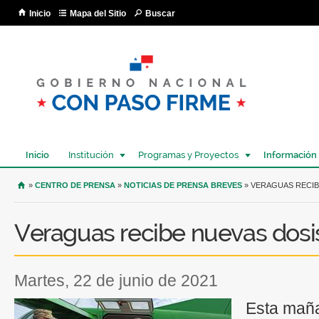
Pa
Inicio
Mapa del Sitio
Buscar
co
pri
Inicio
Institución
Programas y Proyectos
Información
USTED SE ENCUENTRA AQUÍ
»
CENTRO DE PRENSA
»
NOTICIAS DE PRENSA BREVES
» VERAGUAS RECIB
Veraguas recibe nuevas dosis
martes, 22 de junio de 2021
Esta maña