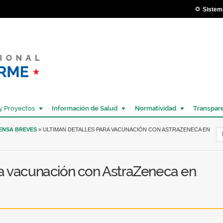
Pasar al
Sistem
contenido
principal
y Proyectos
Información de Salud
Normatividad
Transpar
Í
RENSA BREVES
» ULTIMAN DETALLES PARA VACUNACIÓN CON ASTRAZENECA EN
ra vacunación con AstraZeneca en