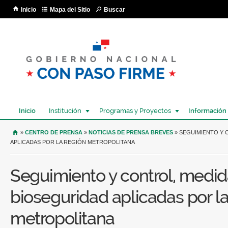
Pa
Inicio
Mapa del Sitio
Buscar
co
pri
Inicio
Institución
Programas y Proyectos
Información
USTED SE ENCUENTRA AQUÍ
»
CENTRO DE PRENSA
»
NOTICIAS DE PRENSA BREVES
» SEGUIMIENTO Y 
APLICADAS POR LA REGIÓN METROPOLITANA
Seguimiento y control, medi
bioseguridad aplicadas por la
metropolitana