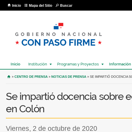
Pa
Inicio
Mapa del Sitio
Buscar
co
pri
Inicio
Institución
Programas y Proyectos
Información
USTED SE ENCUENTRA AQUÍ
»
CENTRO DE PRENSA
»
NOTICIAS DE PRENSA
» SE IMPARTIÓ DOCENCIA 
Se impartió docencia sobre 
en Colón
viernes, 2 de octubre de 2020