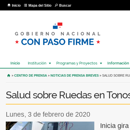
Pa
Inicio
Mapa del Sitio
Buscar
co
pri
Inicio
Institución
Programas y Proyectos
Información
USTED SE ENCUENTRA AQUÍ
»
CENTRO DE PRENSA
»
NOTICIAS DE PRENSA BREVES
» SALUD SOBRE RU
Salud sobre Ruedas en Tonos
lunes, 3 de febrero de 2020
Inicia gi