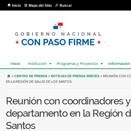
Pa
Inicio
Mapa del Sitio
Buscar
co
pri
Inicio
Institución
Programas y Proyectos
Información
USTED SE ENCUENTRA AQUÍ
»
CENTRO DE PRENSA
»
NOTICIAS DE PRENSA BREVES
» REUNIÓN CON C
EN LA REGIÓN DE SALUD DE LOS SANTOS
Reunión con coordinadores y 
departamento en la Región d
Santos