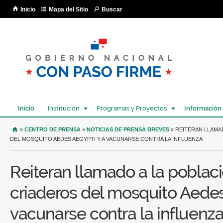
Pa
Inicio
Mapa del Sitio
Buscar
co
pri
Inicio
Institución
Programas y Proyectos
Información
USTED SE ENCUENTRA AQUÍ
»
CENTRO DE PRENSA
»
NOTICIAS DE PRENSA BREVES
» REITERAN LLAMAD
DEL MOSQUITO AEDES AEGYPTI Y A VACUNARSE CONTRA LA INFLUENZA
Reiteran llamado a la poblaci
criaderos del mosquito Aedes
vacunarse contra la influenz