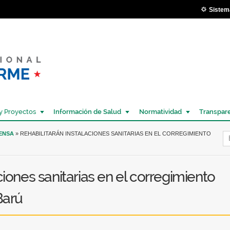
Pasar al
Sistem
contenido
principal
y Proyectos
Información de Salud
Normatividad
Transpar
Í
RENSA
» REHABILITARÁN INSTALACIONES SANITARIAS EN EL CORREGIMIENTO
ciones sanitarias en el corregimiento
Barú