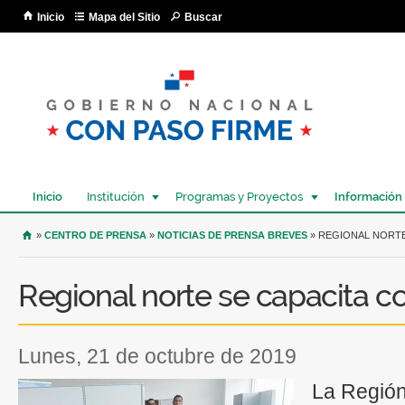
Pa
Inicio
Mapa del Sitio
Buscar
co
pri
Inicio
Institución
Programas y Proyectos
Información
USTED SE ENCUENTRA AQUÍ
»
CENTRO DE PRENSA
»
NOTICIAS DE PRENSA BREVES
» REGIONAL NORTE
Regional norte se capacita c
lunes, 21 de octubre de 2019
La Regió