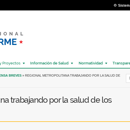
Pasar al
Sistem
contenido
principal
y Proyectos
Información de Salud
Normatividad
Transpar
Í
RENSA BREVES
» REGIONAL METROPOLITANA TRABAJANDO POR LA SALUD DE
na trabajando por la salud de los