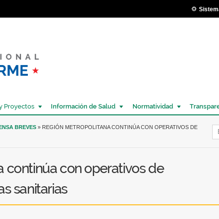
Pasar al
Sistem
contenido
principal
y Proyectos
Información de Salud
Normatividad
Transpar
Í
RENSA BREVES
» REGIÓN METROPOLITANA CONTINÚA CON OPERATIVOS DE
a continúa con operativos de
s sanitarias