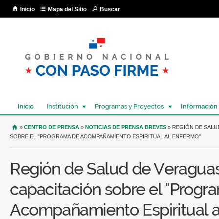
Pa
Inicio
Mapa del Sitio
Buscar
co
pri
Inicio
Institución
Programas y Proyectos
Información
USTED SE ENCUENTRA AQUÍ
»
CENTRO DE PRENSA
»
NOTICIAS DE PRENSA BREVES
» REGIÓN DE SALU
SOBRE EL "PROGRAMA DE ACOMPAÑAMIENTO ESPIRITUAL AL ENFERMO"
Región de Salud de Veraguas
capacitación sobre el "Progr
Acompañamiento Espiritual a