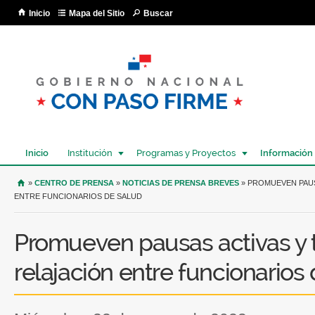
Pa
Inicio
Mapa del Sitio
Buscar
co
pri
Inicio
Institución
Programas y Proyectos
Información
USTED SE ENCUENTRA AQUÍ
»
CENTRO DE PRENSA
»
NOTICIAS DE PRENSA BREVES
» PROMUEVEN PAUS
ENTRE FUNCIONARIOS DE SALUD
Promueven pausas activas y t
relajación entre funcionarios