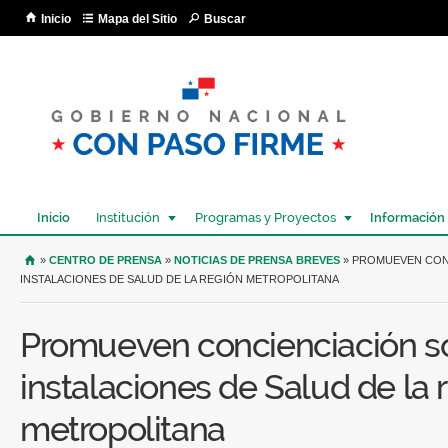
Pa
Inicio
Mapa del Sitio
Buscar
co
pri
Inicio
Institución
Programas y Proyectos
Información
USTED SE ENCUENTRA AQUÍ
»
CENTRO DE PRENSA
»
NOTICIAS DE PRENSA BREVES
» PROMUEVEN CONC
INSTALACIONES DE SALUD DE LA REGIÓN METROPOLITANA
Promueven concienciación so
instalaciones de Salud de la 
metropolitana