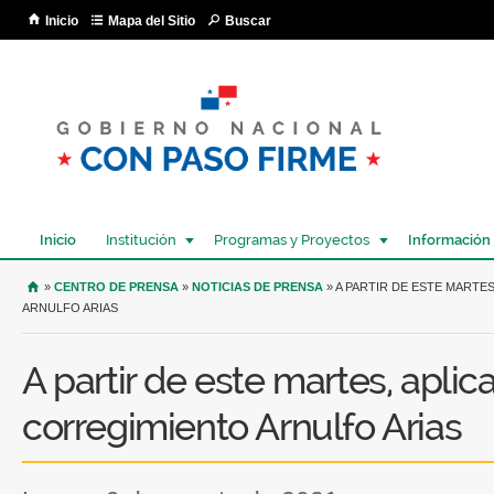
Pa
Inicio
Mapa del Sitio
Buscar
co
pri
Inicio
Institución
Programas y Proyectos
Información
USTED SE ENCUENTRA AQUÍ
»
CENTRO DE PRENSA
»
NOTICIAS DE PRENSA
» A PARTIR DE ESTE MARTE
ARNULFO ARIAS
A partir de este martes, aplica
corregimiento Arnulfo Arias