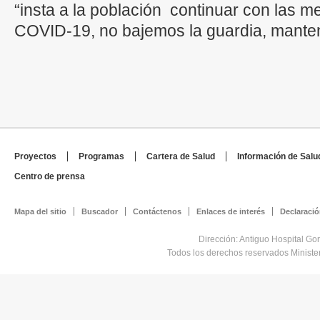
“insta a la población continuar con las 
COVID-19, no bajemos la guardia, manteng
Proyectos
Programas
Cartera de Salud
Información de Salu
Centro de prensa
Mapa del sitio
Buscador
Contáctenos
Enlaces de interés
Declaració
Dirección: Antiguo Hospital Go
Todos los derechos reservados Minist