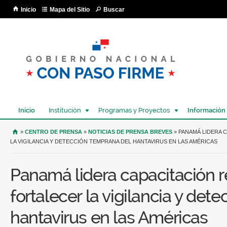
Pa
Inicio
Mapa del Sitio
Buscar
co
pri
Inicio
Institución
Programas y Proyectos
Información
USTED SE ENCUENTRA AQUÍ
»
CENTRO DE PRENSA
»
NOTICIAS DE PRENSA BREVES
» PANAMÁ LIDERA 
LA VIGILANCIA Y DETECCIÓN TEMPRANA DEL HANTAVIRUS EN LAS AMÉRICAS
Panamá lidera capacitación r
fortalecer la vigilancia y det
hantavirus en las Américas