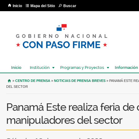
Pa
Inicio
Mapa del Sitio
Buscar
co
pri
Inicio
Institución
Programas y Proyectos
Información
USTED SE ENCUENTRA AQUÍ
»
CENTRO DE PRENSA
»
NOTICIAS DE PRENSA BREVES
» PANAMÁ ESTE RE
DEL SECTOR
Panamá Este realiza feria de 
manipuladores del sector