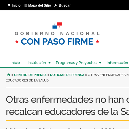
Pa
Inicio
Mapa del Sitio
Buscar
co
pri
Inicio
Institución
Programas y Proyectos
Información
USTED SE ENCUENTRA AQUÍ
»
CENTRO DE PRENSA
»
NOTICIAS DE PRENSA
» OTRAS ENFERMEDADES N
EDUCADORES DE LA SALUD
Otras enfermedades no han 
recalcan educadores de la S